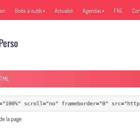
ion
Boite à outils
Actualité
Agendas
FNE
Con
Perso
HTML
de la page