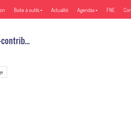
ion
Boite à outils
Actualité
Agendas
FNE
Con
-contrib…
ge