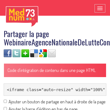
Toggl
naviga
Partager la page
WebinaireAgenceNationaleDeLutteCont
Code d'intégration de contenu dans une page HTML
Ajouter un bouton de partage en haut à droite de la page
Ajouter la barre d'édition en bas de page