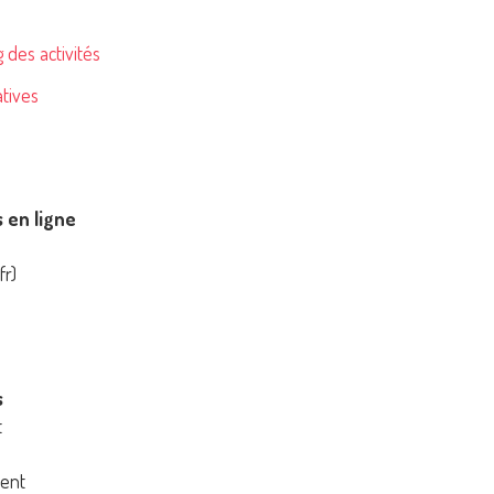
 des activités
tives
en ligne
fr)
s
t
ment