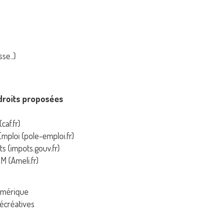
se..)
 droits proposées
caf.fr)
Emploi (pole-emploi.fr)
s (impots.gouv.fr)
M (Ameli.fr)
numérique
récréatives