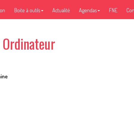
ion
Boite à outils
Actualité
Agendas
FNE
Con
 Ordinateur
aine