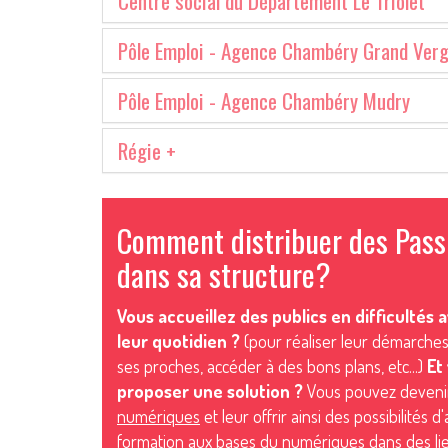
Centre social du Département Le Triolet
Pôle Emploi - Agence Chambéry Grand Ver
Pôle Emploi - Agence Chambéry Mudry
Régie +
Comment distribuer des Pas
dans sa structure?
Vous accueillez des publics en difficultés
leur quotidien ?
(pour réaliser leur démarches
ses proches, accéder à des bons plans, etc...)
Et
proposer une solution ?
Vous pouvez devenir
numériques
et leur offrir ainsi des possibilité
formation aux bases du numériques dans des lieu