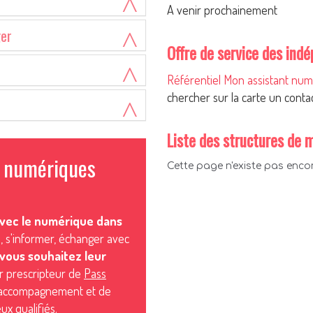
A venir prochainement
ger
Offre de service des ind
Référentiel Mon assistant nu
chercher sur la carte un conta
Liste des structures de 
s numériques
 avec le numérique dans
, s'informer, échanger avec
 vous souhaitez leur
 prescripteur de
Pass
s d'accompagnement et de
x qualifiés.