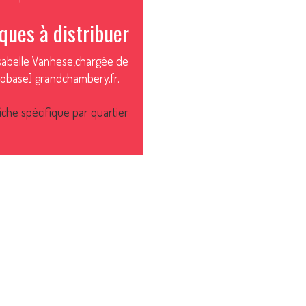
ques à distribuer
Isabelle Vanhese,chargée de
robase] grandchambery.fr.
iche spécifique par quartier