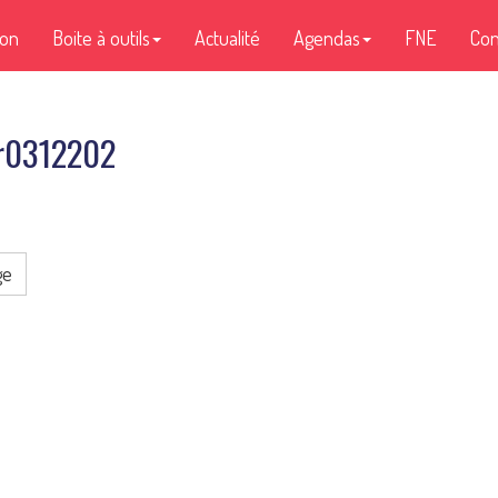
ion
Boite à outils
Actualité
Agendas
FNE
Con
ur0312202
ge