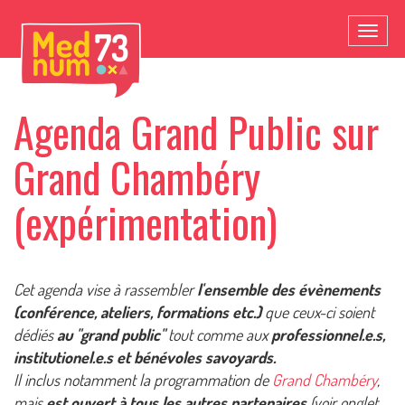
Toggl
naviga
Agenda Grand Public sur
Grand Chambéry
(expérimentation)
Cet agenda vise à rassembler
l'ensemble des évènements
(conférence, ateliers, formations etc.)
que ceux-ci soient
dédiés
au "grand public"
tout comme aux
professionnel.e.s,
institutionel.e.s et bénévoles savoyards.
Il inclus notamment la programmation de
Grand Chambéry
,
mais
est ouvert à tous les autres partenaires
(voir onglet