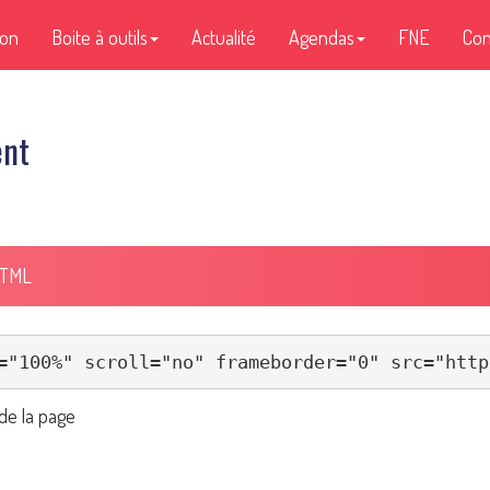
ion
Boite à outils
Actualité
Agendas
FNE
Con
ent
HTML
de la page