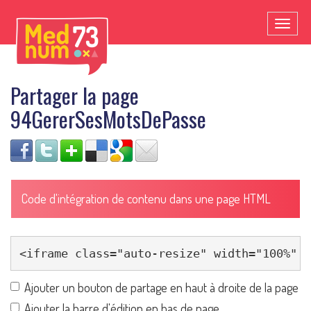
Toggl
naviga
Partager la page
94GererSesMotsDePasse
Code d'intégration de contenu dans une page HTML
Ajouter un bouton de partage en haut à droite de la page
Ajouter la barre d'édition en bas de page