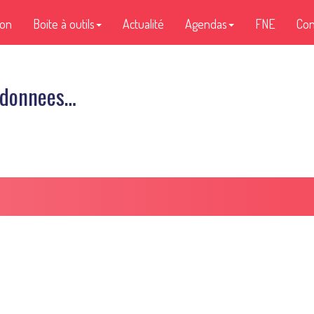
ion
Boite à outils
Actualité
Agendas
FNE
Con
s-donnees…