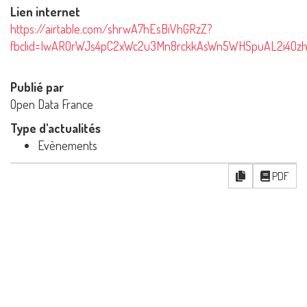
Lien internet
https://airtable.com/shrwA7hEsBiVhGRzZ?
fbclid=IwAR0rWJs4pC2xWc2u3Mn8rckkAsWn5WHSpuAL2i4Oz
Publié par
Open Data France
Type d'actualités
Evènements
PDF