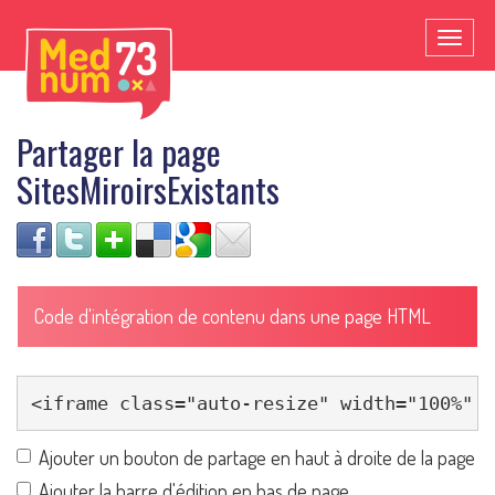
Toggl
naviga
Partager la page
SitesMiroirsExistants
Code d'intégration de contenu dans une page HTML
Ajouter un bouton de partage en haut à droite de la page
Ajouter la barre d'édition en bas de page