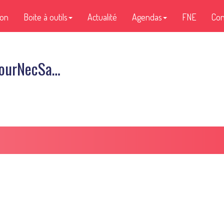
ion
Boite à outils
Actualité
Agendas
FNE
Con
etourNecSa…