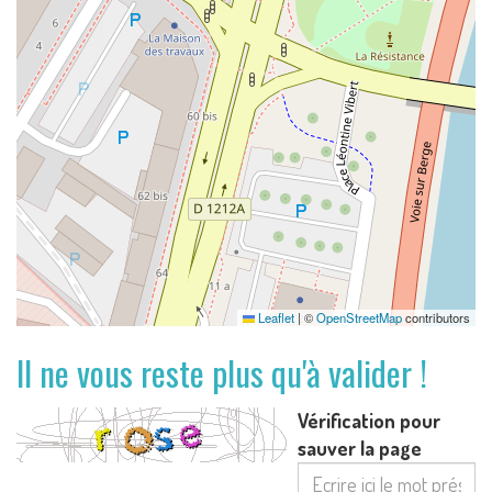
Leaflet
|
©
OpenStreetMap
contributors
Il ne vous reste plus qu'à valider !
Vérification pour
sauver la page