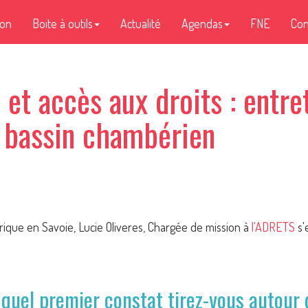
ion
Boite à outils
Actualité
Agendas
FNE
Con
et accès aux droits : entre
u bassin chambérien
ique en Savoie, Lucie Oliveres, Chargée de mission à
l'ADRETS
s'
 quel premier constat tirez-vous autour