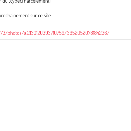
r du [cyber] harcèlement !
prochainement sur ce site.
nt73/photos/a.2130120393710756/3952052078184236/