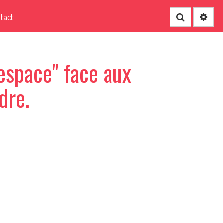
tact
Recherche
 espace" face aux
dre.