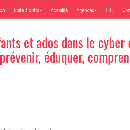
ion
Boite à outils
Actualité
Agendas
FNE
Con
fants et ados dans le cyber
 prévenir, éduquer, compren