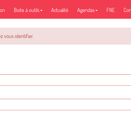
ion
Boite à outils
Actualité
Agendas
FNE
Con
z vous identifier.