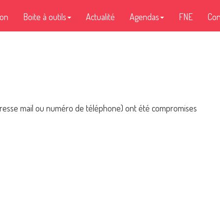
ion
Boite à outils
Actualité
Agendas
FNE
Con
(adresse mail ou numéro de téléphone) ont été compromises