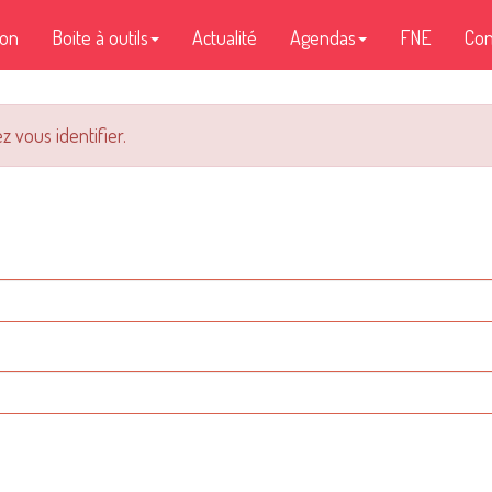
ion
Boite à outils
Actualité
Agendas
FNE
Con
z vous identifier.