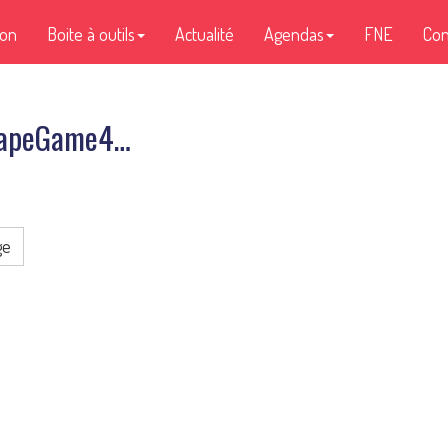
ion
Boite à outils
Actualité
Agendas
FNE
Con
scapeGame4…
ge