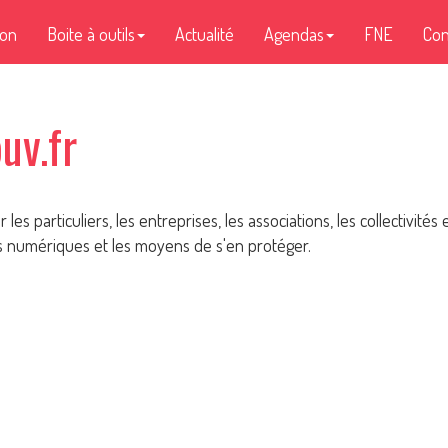
ion
Boite à outils
Actualité
Agendas
FNE
Con
uv.fr
les particuliers, les entreprises, les associations, les collectivités
es numériques et les moyens de s'en protéger.