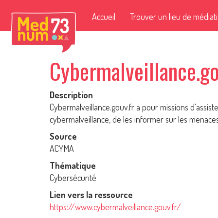
Accueil
Trouver un lieu de médiat
Cybermalveillance.go
Description
Cybermalveillance.gouv.fr a pour missions d'assister 
cybermalveillance, de les informer sur les menac
Source
ACYMA
Thématique
Cybersécurité
Lien vers la ressource
https://www.cybermalveillance.gouv.fr/