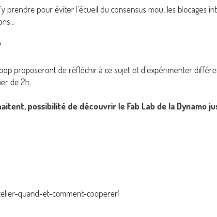
r s'y prendre pour éviter l’écueil du consensus mou, les blocages in
ns...
?
p proposeront de réfléchir à ce sujet et d'expérimenter différent
ier de 2h.
uhaitent, possibilité de découvrir le Fab Lab de la Dynamo ju
r/atelier-quand-et-comment-cooperer1