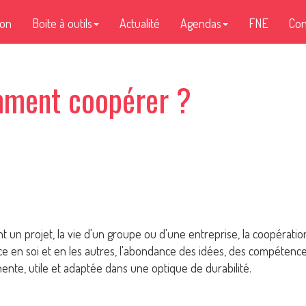
ion
Boite à outils
Actualité
Agendas
FNE
Con
mment coopérer ?
 un projet, la vie d'un groupe ou d'une entreprise, la coopération
e en soi et en les autres, l'abondance des idées, des compétences e
nente, utile et adaptée dans une optique de durabilité.