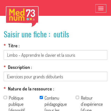
Toggl
naviga
Saisir une fiche : outils
Titre
Description
Nature de la ressource
Politique
Contenu
Retour
publique
pédagogique
d'expérience
(dispositif,
(pour les
(d'une