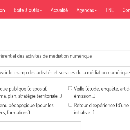
ion
Boite à outils
Actualité
Agendas
FNE
Con
ique publique (dispositif,
Veille (étude, enquête, articl
a, plan, stratégie territoriale...)
émission...)
enu pédagogique (pour les
Retour d'expérience (d'une
ers, formations)
initiative...)