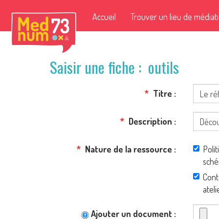
Accueil
Trouver un lieu de médiat
Saisir une fiche : outils
Titre
Description
Nature de la ressource
Polit
schém
Cont
ateli
Ajouter un document