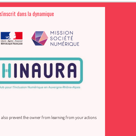
 s'inscrit dans la dynamique
ll also prevent the owner from learning from your actions