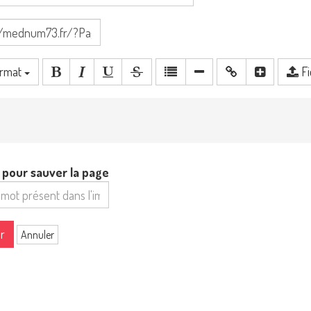
rmat
Fi
n pour sauver la page
r
Annuler