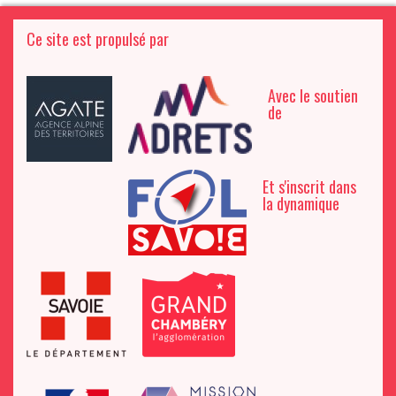
Ce site est propulsé par
Avec le soutien
de
Et s'inscrit dans
la dynamique