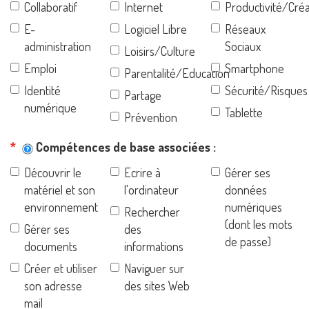
Collaboratif
Internet
Productivité/Créa
E-
Logiciel Libre
Réseaux
administration
Sociaux
Loisirs/Culture
Emploi
Smartphone
Parentalité/Education
Identité
Sécurité/Risques
Partage
numérique
Tablette
Prévention
Compétences de base associées
Découvrir le
Ecrire à
Gérer ses
matériel et son
l'ordinateur
données
environnement
numériques
Rechercher
(dont les mots
Gérer ses
des
de passe)
documents
informations
Créer et utiliser
Naviguer sur
son adresse
des sites Web
mail