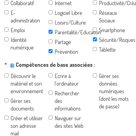
Collaboratif
Internet
Productivité/Créa
E-
Logiciel Libre
Réseaux
administration
Sociaux
Loisirs/Culture
Emploi
Smartphone
Parentalité/Education
Identité
Sécurité/Risques
Partage
numérique
Tablette
Prévention
Compétences de base associées
Découvrir le
Ecrire à
Gérer ses
matériel et son
l'ordinateur
données
environnement
numériques
Rechercher
(dont les mots
Gérer ses
des
de passe)
documents
informations
Créer et utiliser
Naviguer sur
son adresse
des sites Web
mail