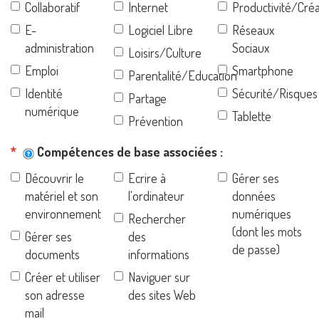
Collaboratif
Internet
Productivité/Créa
E-
Logiciel Libre
Réseaux
administration
Sociaux
Loisirs/Culture
Emploi
Smartphone
Parentalité/Education
Identité
Sécurité/Risques
Partage
numérique
Tablette
Prévention
Compétences de base associées
Découvrir le
Ecrire à
Gérer ses
matériel et son
l'ordinateur
données
environnement
numériques
Rechercher
(dont les mots
Gérer ses
des
de passe)
documents
informations
Créer et utiliser
Naviguer sur
son adresse
des sites Web
mail