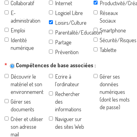
Collaboratif
Internet
Productivité/Créa
E-
Logiciel Libre
Réseaux
administration
Sociaux
Loisirs/Culture
Emploi
Smartphone
Parentalité/Education
Identité
Sécurité/Risques
Partage
numérique
Tablette
Prévention
Compétences de base associées
Découvrir le
Ecrire à
Gérer ses
matériel et son
l'ordinateur
données
environnement
numériques
Rechercher
(dont les mots
Gérer ses
des
de passe)
documents
informations
Créer et utiliser
Naviguer sur
son adresse
des sites Web
mail