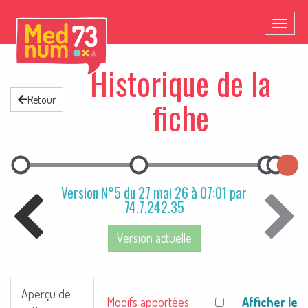
Toggl
naviga
Historique de la
Retour
fiche
Version N°5 du 27 mai 26 à 07:01 par
74.7.242.35
Version actuelle
Aperçu de
Afficher le
Modifs apportées