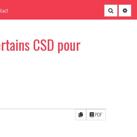
tact
Recherche
rtains CSD pour
PDF