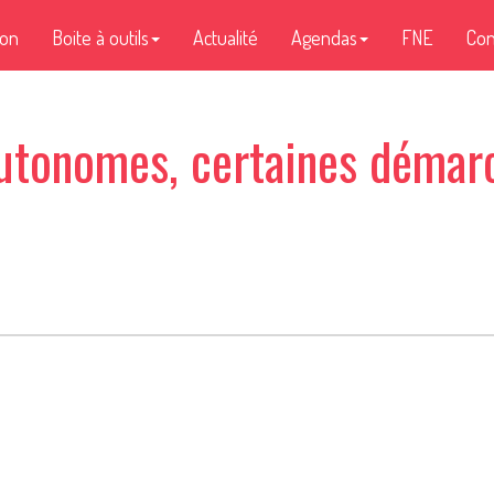
ion
Boite à outils
Actualité
Agendas
FNE
Con
utonomes, certaines démarc