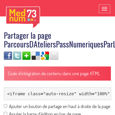
Toggl
naviga
Partager la page
ParcoursDAteliersPassNumeriquesPar
Code d'intégration de contenu dans une page HTML
Ajouter un bouton de partage en haut à droite de la page
Ajouter la barre d'édition en bas de page