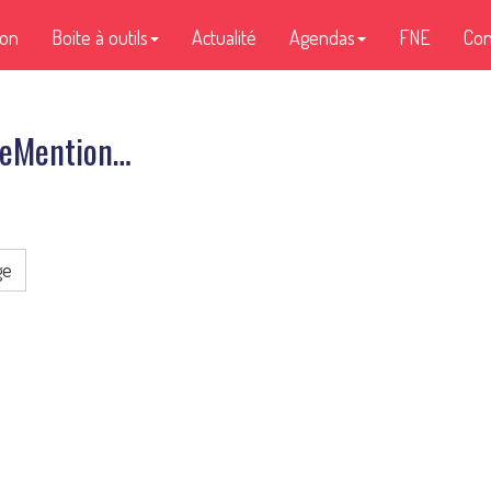
ion
Boite à outils
Actualité
Agendas
FNE
Con
ageMention…
ge