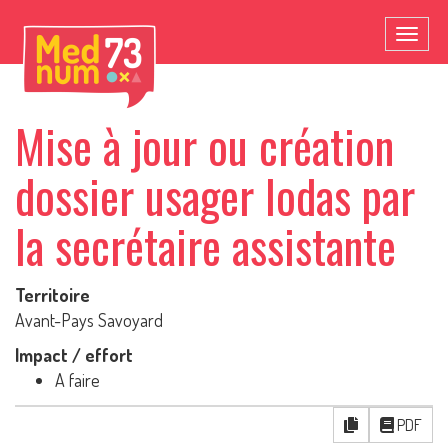
Toggl
naviga
Mise à jour ou création
dossier usager Iodas par
la secrétaire assistante
Territoire
Avant-Pays Savoyard
Impact / effort
A faire
PDF