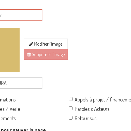
Modifier l'image
Supprimer l'image
rmations
Appels à projet / financem
es / Veille
Paroles d'Acteurs
nements
Retour sur...
n pour sauver la page