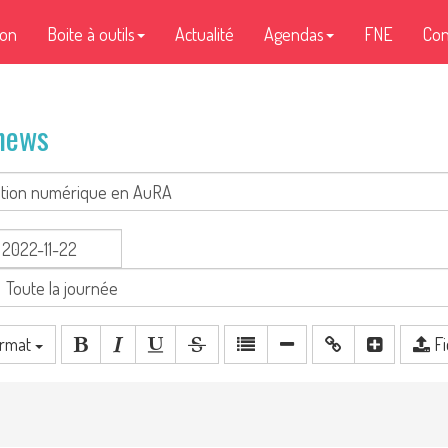
ion
Boite à outils
Actualité
Agendas
FNE
Con
 news
rmat
Fi