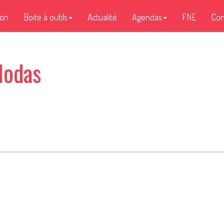
ion
Boite à outils
Actualité
Agendas
FNE
Con
Iodas