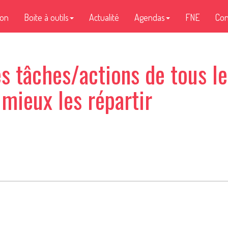
ion
Boite à outils
Actualité
Agendas
FNE
Con
es tâches/actions de tous l
 mieux les répartir