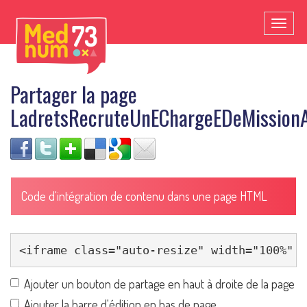
Toggl
naviga
Partager la page
LadretsRecruteUnEChargeEDeMission
Code d'intégration de contenu dans une page HTML
Ajouter un bouton de partage en haut à droite de la page
Ajouter la barre d'édition en bas de page