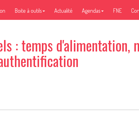
ion
Boite à outils
Actualité
Agendas
FNE
Con
els : temps d'alimentation, 
authentification