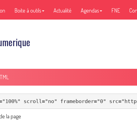
ion
Boite à outils
Actualité
Agendas
FNE
Con
Numerique
HTML
de la page