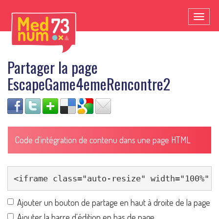
Toggl
naviga
Partager la page
EscapeGame4emeRencontre2
Code d'intégration de contenu dans une page HTML
Ajouter un bouton de partage en haut à droite de la page
Ajouter la barre d'édition en bas de page