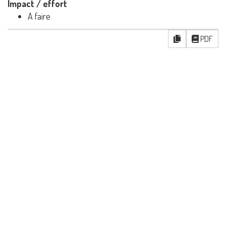
Impact / effort
A faire
PDF