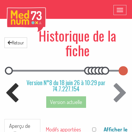
Toggl
naviga
Historique de la
Retour
fiche
Version N°8 du 18 juin 26 à 10:29 par
74.7.227.154
Version actuelle
Aperçu de
Afficher le
Modifs apportées