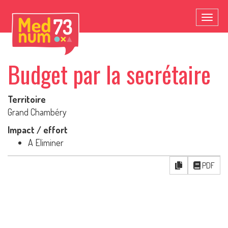
Toggl
naviga
Budget par la secrétaire
Territoire
Grand Chambéry
Impact / effort
A Eliminer
PDF