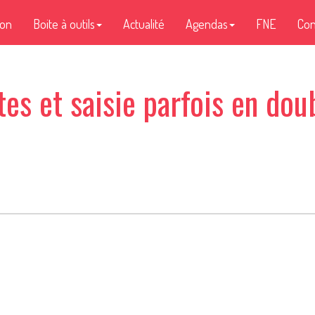
ion
Boite à outils
Actualité
Agendas
FNE
Con
tes et saisie parfois en dou